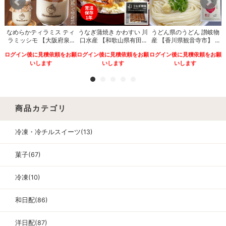
なめらかティラミス ティ
うなぎ蒲焼き かわすい 川
うどん県のうどん 讃岐物
ナ
ラミッシモ 【大阪府泉...
口水産 【和歌山県有田...
産 【香川県観音寺市】 ...
.
ログイン後に見積依頼をお願
ログイン後に見積依頼をお願
ログイン後に見積依頼をお願
願
いします
いします
いします
商品カテゴリ
冷凍・冷チルスイーツ(13)
菓子(67)
冷凍(10)
和日配(86)
洋日配(87)