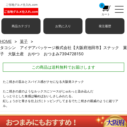
ご当地グルメ仕入れ.com
0
カート
商品カテゴリ
お気に入り
発注履歴
HOME
菓子
タコシン アイデアパッケージ株式会社【大阪府池田市】スナック 菓
子 大阪土産 おやつ おつまみ7394728150
この商品は送料無料でお届けします
たこ焼きの旨みとスパイス感がクセになる大阪発スナック
たこ焼きの皮のようなルックスにソースがじゅわっと染み込んだ
しっとりとした食感は噛めばおいしさしみわたる。
紅しょうがと青さを仕上げにトッピングしてまるでたこ焼きの親戚のように超リア
ル。