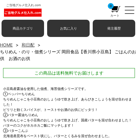
ご当地グルメ仕入れ.com
0
カート
商品カテゴリ
お気に入り
発注履歴
HOME
和日配
ちりめん・のり・佃煮シリーズ 岡田食品【香川県小豆島】 ごはんのお
供 お酒のお供
この商品は送料無料でお届けします
小豆島産醤油を使用した佃煮、海苔佃煮シリーズです。
①ペッパーちりめん
ちりめんじゃこを小豆島のおしょうゆで炊き上げ、あらびきこしょうを混ぜ合わせま
した！
ピリリと効くスパイスが、トーストやお酒のお供にピッタリ！
②バター醤油ちりめん
ちりめんじゃこを小豆島のおしょうゆで炊き上げ、国産バターを混ぜ合わせました！
バターのコクがホカホカご飯にマッチします！
③バターこんぶ
北海道産昆布をペースト状にし、バターとくるみを混ぜ合わせました。