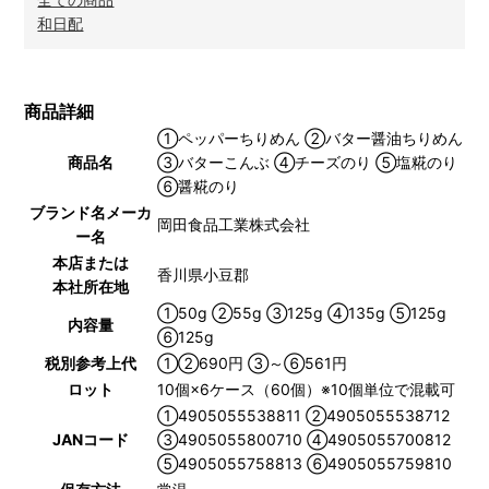
和日配
商品詳細
①ペッパーちりめん ②バター醤油ちりめん
商品名
③バターこんぶ ④チーズのり ⑤塩糀のり
⑥醤糀のり
ブランド名メーカ
岡田食品工業株式会社
ー名
本店または
香川県小豆郡
本社所在地
①50g ②55g ③125g ④135g ⑤125g
内容量
⑥125g
税別参考上代
①②690円 ③～⑥561円
ロット
10個×6ケース（60個）※10個単位で混載可
①4905055538811 ②4905055538712
JANコード
③4905055800710 ④4905055700812
⑤4905055758813 ⑥4905055759810