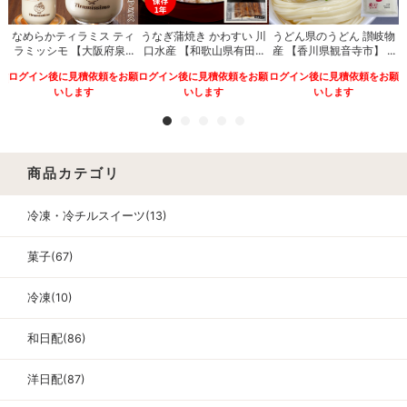
なめらかティラミス ティ
うなぎ蒲焼き かわすい 川
うどん県のうどん 讃岐物
ナ
ラミッシモ 【大阪府泉...
口水産 【和歌山県有田...
産 【香川県観音寺市】 ...
.
ログイン後に見積依頼をお願
ログイン後に見積依頼をお願
ログイン後に見積依頼をお願
願
いします
いします
いします
商品カテゴリ
冷凍・冷チルスイーツ(13)
菓子(67)
冷凍(10)
和日配(86)
洋日配(87)