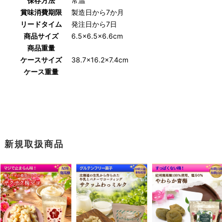
保存方法
常温
賞味消費期限
製造日から7か月
リードタイム
発注日から7日
商品サイズ
6.5×6.5×6.6cm
商品重量
ケースサイズ
38.7×16.2×7.4cm
ケース重量
新規取扱商品