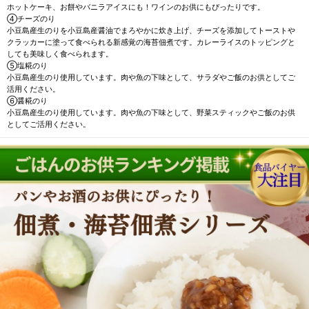
ホットケーキ、お餅やバニラアイスにも！ワインのお供にもぴったりです。
④チーズのり
小豆島産生のりを小豆島産醤油でまろやかに炊き上げ、チーズを添加してトーストや
クラッカーに塗って食べられる新感覚の海苔佃煮です。カレーライスのトッピングと
しても美味しく食べられます。
⑤塩糀のり
小豆島産生のり使用しています。肉や魚の下味として、サラダやご飯のお供としてご
活用ください。
⑥醤糀のり
小豆島産生のり使用しています。肉や魚の下味として、野菜スティックやご飯のお供
としてご活用ください。