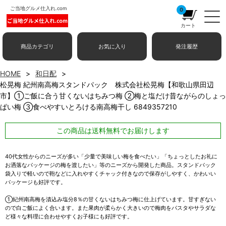
ご当地グルメ仕入れ.com
0
カート
商品カテゴリ
お気に入り
発注履歴
HOME
和日配
松晃梅 紀州南高梅スタンドパック 株式会社松晃梅【和歌山県田辺
市】①ご飯に合う甘くないはちみつ梅 ②梅と塩だけ昔ながらのしょっ
ぱい梅 ③食べやすいとろける南高梅干し 6849357210
この商品は送料無料でお届けします
40代女性からのニーズが多い「少量で美味しい梅を食べたい」「ちょっとしたお礼に
お洒落なパッケージの梅を渡したい」等のニーズから開発した商品。スタンドパック
袋入りで軽いので鞄などに入れやすくチャック付きなので保存がしやすく、かわいい
パッケージも好評です。
①紀州南高梅を漬込み塩分8％の甘くないはちみつ梅に仕上げています。甘すぎない
ので白ご飯によく合います。また果肉が柔らかく大きいので梅肉をパスタやサラダな
ど様々な料理に合わせやすくお子様にも好評です。