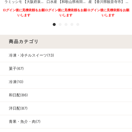
ラミッシモ 【大阪府泉...
口水産 【和歌山県有田...
産 【香川県観音寺市】 ...
.
ログイン後に見積依頼をお願
ログイン後に見積依頼をお願
ログイン後に見積依頼をお願
願
いします
いします
いします
商品カテゴリ
冷凍・冷チルスイーツ(13)
菓子(67)
冷凍(10)
和日配(86)
洋日配(87)
青果・魚介・肉(7)