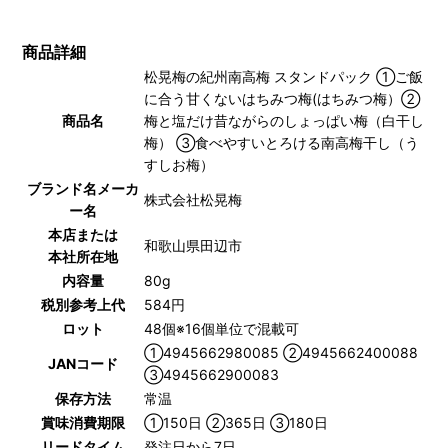
商品詳細
松晃梅の紀州南高梅 スタンドパック ①ご飯
に合う甘くないはちみつ梅(はちみつ梅）②
商品名
梅と塩だけ昔ながらのしょっぱい梅（白干し
梅） ③食べやすいとろける南高梅干し（う
すしお梅）
ブランド名メーカ
株式会社松晃梅
ー名
本店または
和歌山県田辺市
本社所在地
内容量
80g
税別参考上代
584円
ロット
48個※16個単位で混載可
①4945662980085 ②4945662400088
JANコード
③4945662900083
保存方法
常温
賞味消費期限
①150日 ②365日 ③180日
リードタイム
発注日から7日