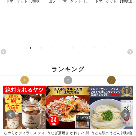
ードマーケット 【和歌...
山フードマーケット 【...
ドマーケット 【和歌山...
ランキング
1
2
3
なめらかティラミス ティ
うなぎ蒲焼き かわすい 川
うどん県のうどん 讃岐物
ナ