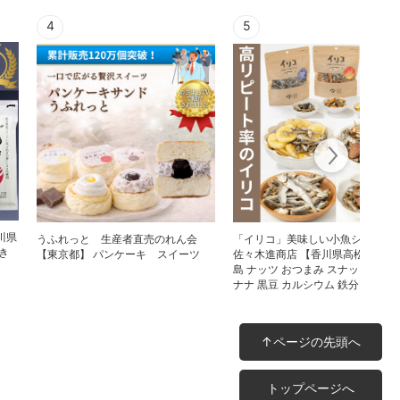
4
5
川県
うふれっと 生産者直売のれん会
「イリコ」美味しい小魚シリーズ
き
【東京都】 パンケーキ スイーツ
佐々木進商店 【香川県高松市】 伊
島 ナッツ おつまみ スナック 菓子 
ナナ 黒豆 カルシウム 鉄分 DHA
↑ページの先頭へ
トップページへ