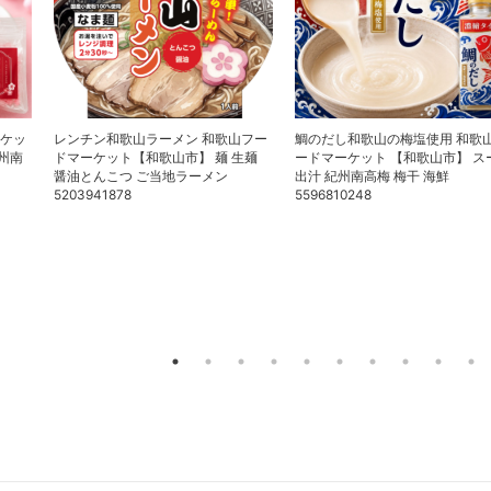
ーケッ
レンチン和歌山ラーメン 和歌山フー
鯛のだし和歌山の梅塩使用 和歌
紀州南
ドマーケット【和歌山市】 麺 生麺
ードマーケット 【和歌山市】 ス
醤油とんこつ ご当地ラーメン
出汁 紀州南高梅 梅干 海鮮
5203941878
5596810248