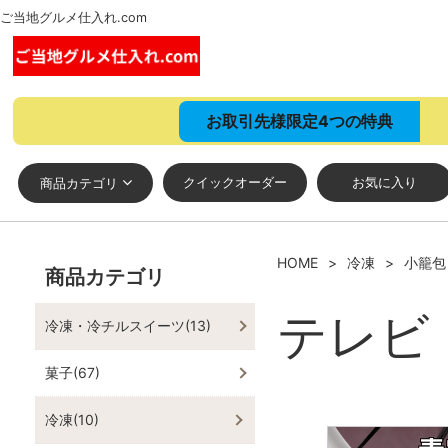
ご当地グルメ仕入れ.com
お取引先様限定4つの特典
クイックオーダー
お気に入り
商品カテゴリ
HOME
冷凍
小籠包
商品カテゴリ
テレビ
冷凍・冷チルスイーツ(13)
菓子(67)
冷凍(10)