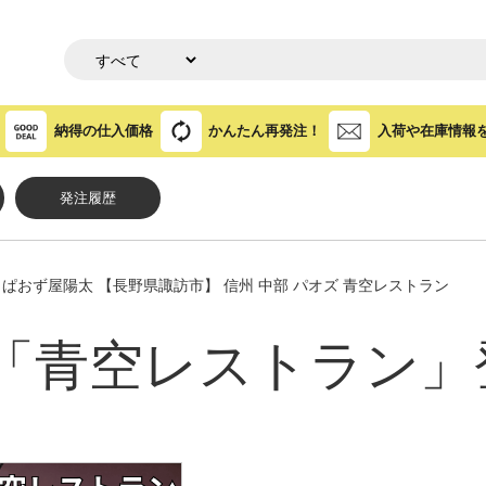
納得の仕入価格
かんたん再発注！
入荷や在庫情報
発注履歴
 ぱおず屋陽太 【長野県諏訪市】 信州 中部 パオズ 青空レストラン
「青空レストラン」