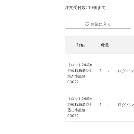
注文受付数: 10個まで
お気に入り
詳細
数量
【ロット24箱※
混載12箱単位】
1 ～
ログイ
焼き小籠包
00072
【ロット24箱※
混載12箱単位】
1 ～
ログイ
蒸し小籠包
00072