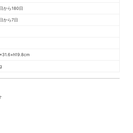
日から180日
日から7日
×31.6×h19.8cm
g
す