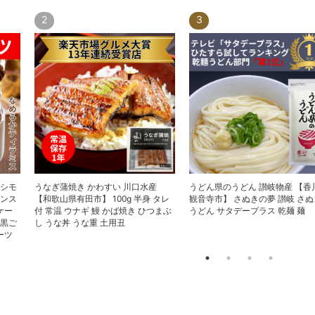
2
3
ッシモ
うなぎ蒲焼き かわすい 川口水産
うどん県のうどん 讃岐物産 【香
ビンス
【和歌山県有田市】 100g 半身 タレ
観音寺市】 さぬきの夢 讃岐 さぬ
ケー
付 常温 ウナギ 鰻 かば焼き ひつまぶ
うどん サタデープラス 乾麺 麺
 黒ご
し うな丼 うな重 土用丑
ーツ