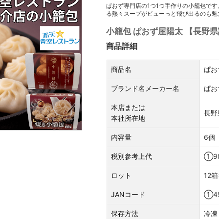
ぱおず専門店の1つ1つ手作りの小籠包で
る熱々スープがピューっと飛び出るのも魅
小籠包 ぱおず屋陽太 【長野県
商品詳細
商品名
ぱお
ブランド名メーカー名
ぱお
本店または
長野
本社所在地
内容量
6個
税別参考上代
①9
ロット
12
JANコード
①45
保存方法
冷凍