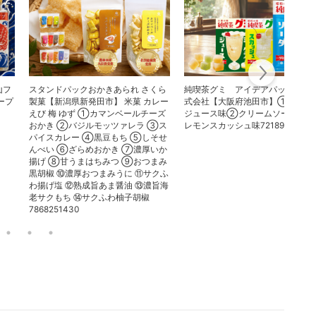
山フ
スタンドパックおかきあられ さくら
純喫茶グミ アイデアパッケージ
ープ
製菓【新潟県新発田市】 米菓 カレー
式会社【大阪府池田市】①ミック
えび 梅 ゆず ①カマンベールチーズ
ジュース味②クリームソーダ味
おかき ②バジルモッツァレラ ③ス
レモンスカッシュ味7218953470
パイスカレー ④黒豆もち ⑤しそせ
んべい ⑥ざらめおかき ⑦濃厚いか
揚げ ⑧甘うまはちみつ ⑨おつまみ
黒胡椒 ⑩濃厚おつまみうに ⑪サクふ
わ揚げ塩 ⑫熟成旨あま醤油 ⑬濃旨海
老サクもち ⑭サクふわ柚子胡椒
7868251430