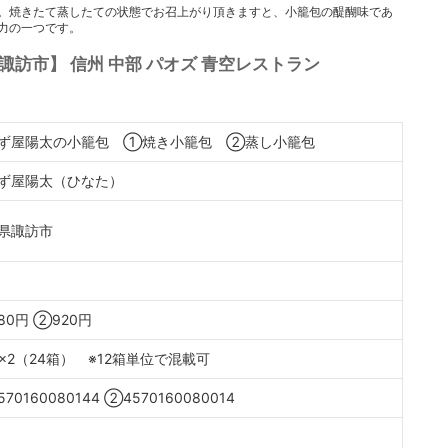
す。焼きたて蒸したての状態でお召上がり頂きますと、小籠包の醍醐味であ
力の一つです。
諏訪市】 信州 中部 パオズ 青空レストラン
ず屋陽太の小籠包 ①焼き小籠包 ②蒸し小籠包
ず屋陽太（ひなた）
県諏訪市
80円 ②920円
箱×2（24箱） ※12箱単位で混載可
70160080144 ②4570160080014