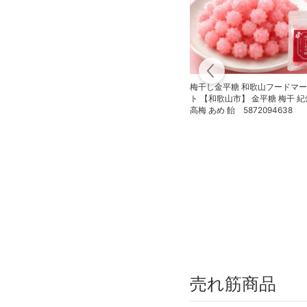
梅干し金平糖 和歌山フードマ
ト 【和歌山市】 金平糖 梅干 
高梅 あめ 飴 5872094638
売れ筋商品