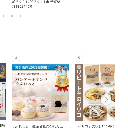
老サクもち ⑭サクふわ柚子胡椒
7868251430
4
5
川県
うふれっと 生産者直売のれん会
「イリコ」美味しい小魚シリーズ