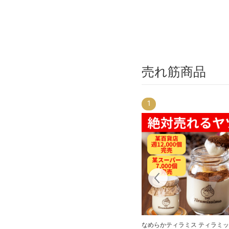
売れ筋商品
1
なめらかティラミス ティラミ