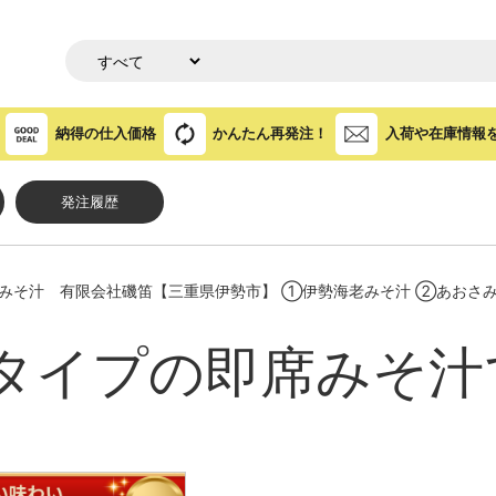
納得の仕入価格
かんたん再発注！
入荷や在庫情報
発注履歴
みそ汁 有限会社磯笛【三重県伊勢市】 ①伊勢海老みそ汁 ②あおさ
タイプの即席みそ汁