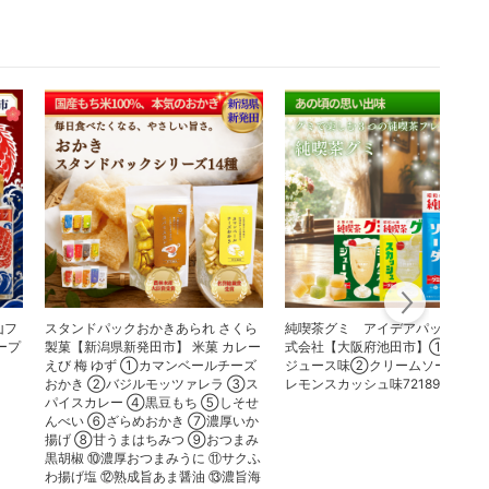
山フ
スタンドパックおかきあられ さくら
純喫茶グミ アイデアパッケージ
ープ
製菓【新潟県新発田市】 米菓 カレー
式会社【大阪府池田市】①ミック
えび 梅 ゆず ①カマンベールチーズ
ジュース味②クリームソーダ味
おかき ②バジルモッツァレラ ③ス
レモンスカッシュ味7218953470
パイスカレー ④黒豆もち ⑤しそせ
んべい ⑥ざらめおかき ⑦濃厚いか
揚げ ⑧甘うまはちみつ ⑨おつまみ
黒胡椒 ⑩濃厚おつまみうに ⑪サクふ
わ揚げ塩 ⑫熟成旨あま醤油 ⑬濃旨海