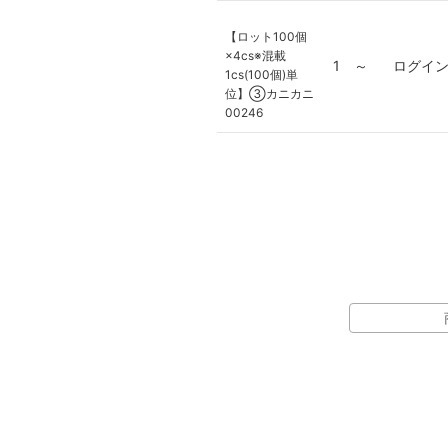
【ロット100個
×4cs※混載
1 ～
ログイ
1cs(100個)単
位】③カニカニ
00246