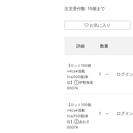
注文受付数: 10個まで
お気に入り
詳細
数量
【ロット100個
×4cs※混載
1 ～
ログイ
1cs(100個)単
位】①伊勢海老
00074
【ロット100個
×4cs※混載
1 ～
ログイ
1cs(100個)単
位】②あおさ
00074