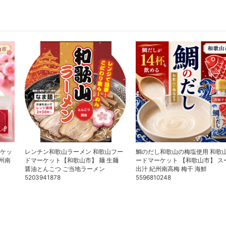
ーケッ
レンチン和歌山ラーメン 和歌山フー
鯛のだし和歌山の梅塩使用 和歌
紀州南
ドマーケット【和歌山市】 麺 生麺
ードマーケット 【和歌山市】 ス
醤油とんこつ ご当地ラーメン
出汁 紀州南高梅 梅干 海鮮
5203941878
5596810248