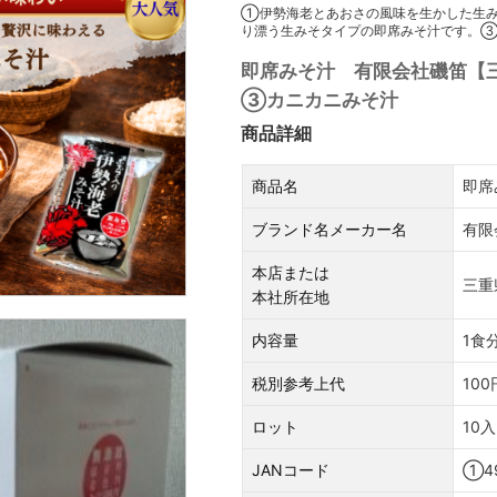
①伊勢海老とあおさの風味を生かした生
り漂う生みそタイプの即席みそ汁です。③
即席みそ汁 有限会社磯笛【
③カニカニみそ汁
商品詳細
商品名
即席
ブランド名メーカー名
有限
本店または
三重
本社所在地
内容量
1食分
税別参考上代
100
ロット
10入
JANコード
①49