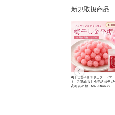
新規取扱商品
梅干し金平糖 和歌山フードマ
ト 【和歌山市】 金平糖 梅干 
高梅 あめ 飴 5872094638