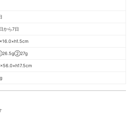
日
日から7日
×16.0×h1.5cm
26.5g②27g
×56.0×h17.5cm
g
す