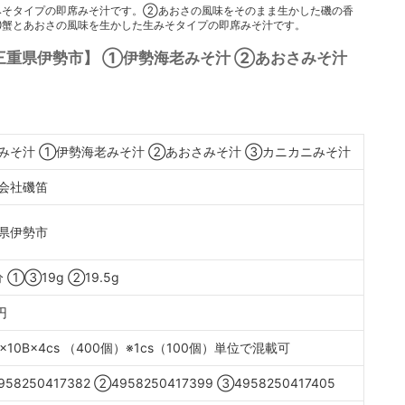
みそタイプの即席みそ汁です。②あおさの風味をそのまま生かした磯の香
蟹とあおさの風味を生かした生みそタイプの即席みそ汁です。
三重県伊勢市】 ①伊勢海老みそ汁 ②あおさみそ汁
みそ汁 ①伊勢海老みそ汁 ②あおさみそ汁 ③カニカニみそ汁
会社磯笛
県伊勢市
 ①③19g ②19.5g
円
×10B×4cs （400個）※1cs（100個）単位で混載可
58250417382 ②4958250417399 ③4958250417405