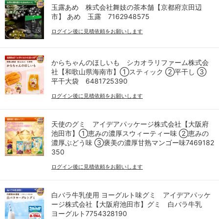
玉露あめ 株式会社舞妓の茶本舗【京都府京田辺
市】 あめ 玉露 7162948575
ログイン後に見積依頼をお願いします
からちゃんのほしいも シカオラリファーム株式会
社【和歌山県海南市】①スティック ②平干し ③
平干大袋 6481725390
ログイン後に見積依頼をお願いします
天使のグミ アイデアパッケージ株式会社【大阪府
池田市】①恵みの濃厚スウィーティー味 ②恵みの
濃厚ぶどう味 ③褒美の濃厚甘熟マンゴー味7469182
350
ログイン後に見積依頼をお願いします
白バラ牛乳使用 ヨーグルト味グミ アイデアパッケ
ージ株式会社【大阪府池田市】グミ 白バラ牛乳
ヨーグルト7754328190