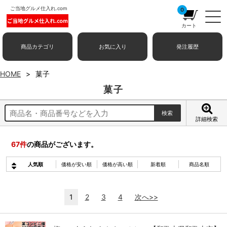
ご当地グルメ仕入れ.com
0
カート
商品カテゴリ
お気に入り
発注履歴
HOME
菓子
菓子
詳細検索
67
件
の商品がございます。
人気順
価格が安い順
価格が高い順
新着順
商品名順
1
2
3
4
次へ>>