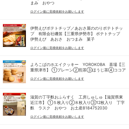
まみ おやつ
ログイン後に見積依頼をお願いします
伊勢えびポテトチップ／あおさ屋ののりポテトチッ
プ 有限会社磯笛【三重県伊勢市】 ポテトチップ
伊勢えび あおさ おつまみ 菓子
ログイン後に見積依頼をお願いします
よろこばのホエイクッキー YOROKOBA 喜場【三
重県津市】 ①プレーン②煎茶③ほうじ茶④ココア
ログイン後に見積依頼をお願いします
滋賀の丁字麩おふらすく 工房しゅしゅ【滋賀県東
近江市】 ①５枚入り②８枚入り③12枚入り 丁字
麩 ラスク おやつ お土産8184752030
ログイン後に見積依頼をお願いします