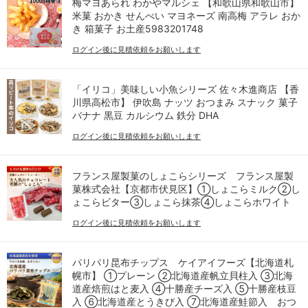
梅マヨあられ わかやマルシェ 【和歌山県和歌山市】
米菓 おかき せんべい マヨネーズ 南高梅 アラレ おか
き 箱菓子 お土産5983201748
ログイン後に見積依頼をお願いします
「イリコ」美味しい小魚シリーズ 佐々木進商店 【香
川県高松市】 伊吹島 ナッツ おつまみ スナック 菓子
バナナ 黒豆 カルシウム 鉄分 DHA
ログイン後に見積依頼をお願いします
フランス屋製菓のしょこらシリーズ フランス屋製
菓株式会社【京都市伏見区】➀しょこらミルク②し
ょこらビター③しょこら抹茶④しょこらホワイト
ログイン後に見積依頼をお願いします
パリパリ昆布チップス ケイアイフーズ【北海道札
幌市】 ①プレーン ②北海道産帆立貝柱入 ③北海
道産焙煎はと麦入 ④十勝産チーズ入 ⑤十勝産枝豆
入 ⑥北海道産とうきび入 ⑦北海道産鮭節入 おつ