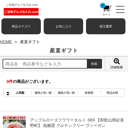
ご当地グルメ仕入れ.com
0
カート
商品カテゴリ
お気に入り
発注履歴
HOME
産直ギフト
産直ギフト
詳細検索
3
件
の商品がございます。
人気順
価格が安い順
価格が高い順
新着順
商品名順
アップルローズフラワータルト 369 【和歌山県紀美
野町】 低糖質 グルテンフリー ヴィーガン