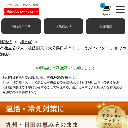
ご当地グルメ仕入れ.com
0
カート
商品カテゴリ
お気に入り
発注履歴
HOME
和日配
有機生姜粉末 後藤製菓【大分県臼杵市】しょうが パウダー ショウガ
調味料
この商品は送料無料でお届けします
原材料は有機生姜の繊維のみ、有機JAS認証取得済。
じっくり加熱・蒸し・乾燥した有機生姜の繊維部分だけを使用したキレのある辛み、
石臼挽き製法で丁寧に粉砕することで実現する、溶かしやすくきめ細やかな特徴ある
希少な有機生姜粉末です。