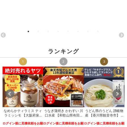
ランキング
1
2
3
なめらかティラミス ティ
うなぎ蒲焼き かわすい 川
うどん県のうどん 讃岐物
ナ
ラミッシモ 【大阪府泉...
口水産 【和歌山県有田...
産 【香川県観音寺市】 ...
.
ログイン後に見積依頼をお願
ログイン後に見積依頼をお願
ログイン後に見積依頼をお願
願