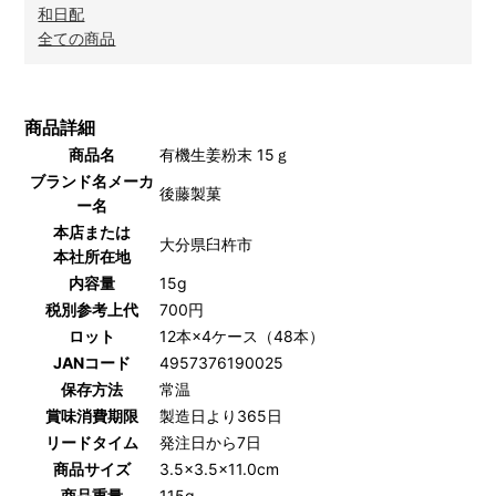
和日配
全ての商品
商品詳細
商品名
有機生姜粉末 15ｇ
ブランド名メーカ
後藤製菓
ー名
本店または
大分県臼杵市
本社所在地
内容量
15g
税別参考上代
700円
ロット
12本×4ケース（48本）
JANコード
4957376190025
保存方法
常温
賞味消費期限
製造日より365日
リードタイム
発注日から7日
商品サイズ
3.5×3.5×11.0cm
商品重量
115g