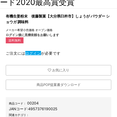
ード2020最高賞受賞
有機生姜粉末 後藤製菓【大分県臼杵市】しょうが パウダー シ
ョウガ 調味料
メーカー希望小売価格
オープン価格
ログイン後に見積依頼をお願いします
送料無料
ご注文には
ログイン
が必要です
お気に入り
商品POP提案書ダウンロード
00204
商品コード：
JANコード:
4957376190025
関連カテゴリ：