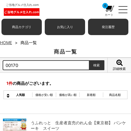
ご当地グルメ仕入れ.com
0
カート
商品カテゴリ
お気に入り
発注履歴
HOME
商品一覧
商品一覧
詳細検索
1
件
の商品がございます。
人気順
価格が安い順
価格が高い順
新着順
商品名順
うふれっと 生産者直売のれん会【東京都】 パンケ
ーキ スイーツ